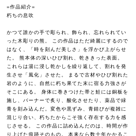
=作品紹介=
朽ちの息吹
かつて誰かの手で彫られ、飾られ、忘れられてい
った木彫りの熊。 この作品はただ綺麗にするので
はなく、「時を刻んだ美しさ」を浮かび上がらせ
た。 熊本体の深いひび割れ、乾ききった表面。
これらは湯に浸し乾かしを繰り返して、割れを発
生させ「風化」させた。 まるで古材やひび割れた
岩のように、自然に朽ち果てた末に宿る力強さが
そこにある。 身体に巻きつけた帯と鮭には銅板を
施し、バーナーで炙り、酸化させたり、薬品で緑
青を刻み込んだ。変色や黒ずみ、青錆びが複雑に
混じり合い、朽ちたからこそ強く存在する力を感
じさせる。 この作品に詰め込んだのは、時間が作
り上げた痕跡そのもの。 本来なら数十年かかるこ